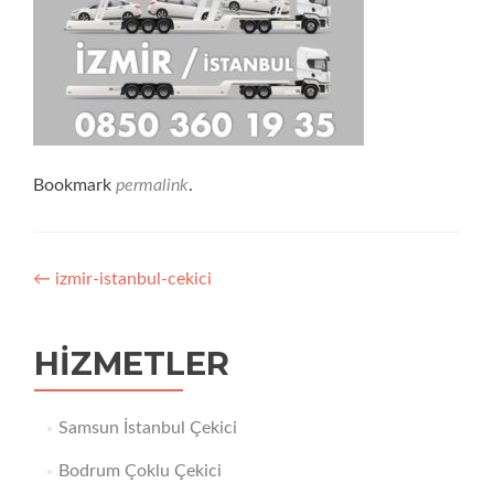
Bookmark
permalink
.
Yazı
←
izmir-istanbul-cekici
dolaşımı
HIZMETLER
Samsun İstanbul Çekici
Bodrum Çoklu Çekici