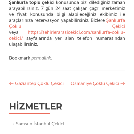
Şanlıurfa toplu çekici
konusunda bizi dilediğiniz zaman
arayabilirsiniz. 7 gün 24 saat çalışan çağrı merkezimiz
ve fiyat konusunda bilgi alabileceğiniz ekibimiz ile
araçlarınıza rezervasyon yapabilirsiniz. Bizlere
Şanlıurfa
Çoklu Çekici
veya
https://sehirlerarasicekici.com/sanliurfa-coklu-
cekici/
sayfalarında yer alan telefon numarasından
ulaşabilirsiniz.
Bookmark
permalink
.
Yazı
←
Gaziantep Çoklu Çekici
Osmaniye Çoklu Çekici
→
dolaşımı
HIZMETLER
Samsun İstanbul Çekici