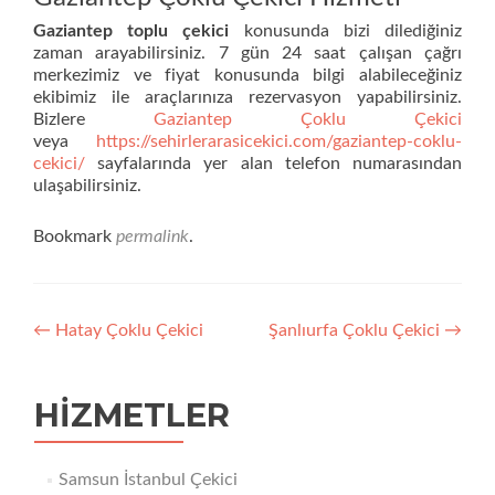
Gaziantep toplu çekici
konusunda bizi dilediğiniz
zaman arayabilirsiniz. 7 gün 24 saat çalışan çağrı
merkezimiz ve fiyat konusunda bilgi alabileceğiniz
ekibimiz ile araçlarınıza rezervasyon yapabilirsiniz.
Bizlere
Gaziantep Çoklu Çekici
veya
https://sehirlerarasicekici.com/gaziantep-coklu-
cekici/
sayfalarında yer alan telefon numarasından
ulaşabilirsiniz.
Bookmark
permalink
.
Yazı
←
Hatay Çoklu Çekici
Şanlıurfa Çoklu Çekici
→
dolaşımı
HIZMETLER
Samsun İstanbul Çekici