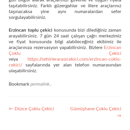
taşıtabilirsiniz. Farklı güzergahlar ve illere araçlarınız
taşınacaksa yine aynı numaralardan sefer
sorgulayabilirsiniz.
Erzincan toplu çekici
konusunda bizi dilediğiniz zaman
arayabilirsiniz. 7 gün 24 saat çalışan çağrı merkezimiz
ve fiyat konusunda bilgi alabileceğiniz ekibimiz ile
araçlarınıza rezervasyon yapabilirsiniz. Bizlere
Erzincan
Çoklu Çekici
veya
https://sehirlerarasicekici.com/erzincan-coklu-
cekici/
sayfalarında yer alan telefon numarasından
ulaşabilirsiniz.
Bookmark
permalink
.
Yazı
←
Düzce Çoklu Çekici
Gümüşhane Çoklu Çekici
→
dolaşımı