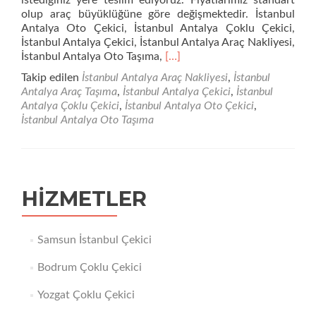
istediğiniz yere teslim ediyoruz. Fiyatlarımız standart
olup araç büyüklüğüne göre değişmektedir. İstanbul
Antalya Oto Çekici, İstanbul Antalya Çoklu Çekici,
İstanbul Antalya Çekici, İstanbul Antalya Araç Nakliyesi,
Daha
İstanbul Antalya Oto Taşıma,
[…]
fazla
Takip edilen
İstanbul Antalya Araç Nakliyesi
,
İstanbul
okuyunİstanbul
Antalya Araç Taşıma
,
İstanbul Antalya Çekici
,
İstanbul
Antalya
Antalya Çoklu Çekici
,
İstanbul Antalya Oto Çekici
,
Oto
İstanbul Antalya Oto Taşıma
Çekici
HIZMETLER
Samsun İstanbul Çekici
Bodrum Çoklu Çekici
Yozgat Çoklu Çekici