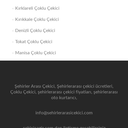
Kırklareli Çoklu Çekici
Kırıkkale Çoklu Çekici
Denizli Çoklu Çekici
Tokat Çoklu Çekici
Manisa Çoklu Çekici
Şehirler Arası Çekici, Şehirlerarası çekici ücretleri,
Çoklu Çekici, şehirlerarası çekici fiyatları, şehirlerarası
oto kurtarıcı,
info@sehirlerarasicekici.com