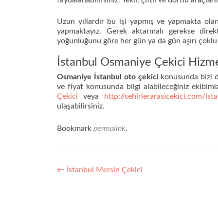
faydalanabilirsiniz. Tekli, çiftli ve dörtlü araçları
Uzun yıllardır bu işi yapmış ve yapmakta olan 
yapmaktayız. Gerek aktarmalı gerekse direkt
yoğunluğunu göre her gün ya da gün aşırı çoklu 
İstanbul Osmaniye Çekici Hizme
Osmaniye İstanbul oto çekici
konusunda bizi di
ve fiyat konusunda bilgi alabileceğiniz ekibimiz
Çekici
veya
http://sehirlerarasicekici.com/is
ulaşabilirsiniz.
Bookmark
permalink
.
Yazı
←
İstanbul Mersin Çekici
dolaşımı