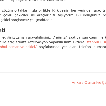
mız ile vip taşıma servisimizi sorabilirsiniz.
çözüm ortaklarımızla birlikte Türkiye’nin her yerinden araç tr
 çoklu çekiciler ile araçlarınızı taşıyoruz. Bulunduğunuz b
çekici araçlarımız çalışmaktadır.
ti
lediğiniz zaman arayabilirsiniz. 7 gün 24 saat çalışan çağrı mer
 ile araçlarınıza rezervasyon yapabilirsiniz. Bizlere
İstanbul Os
tanbul-osmaniye-cekici/
sayfalarında yer alan telefon numara
Ankara Osmaniye Çe