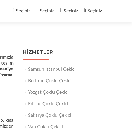
İçeriğe
geç
İl Seçiniz
İl Seçiniz
İl Seçiniz
İl Seçiniz
HIZMETLER
rımızla
 teslim
maniye
Samsun İstanbul Çekici
Taşıma,
Bodrum Çoklu Çekici
Yozgat Çoklu Çekici
Edirne Çoklu Çekici
Sakarya Çoklu Çekici
p, kısa
imizden
Van Çoklu Çekici