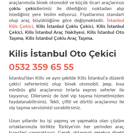
araçlarımızla binek otomobil ve küçük ticari araçlarınızı
çoklu çekici
lerimiz ile dilediğiniz noktadan alıp
istediğiniz yere teslim ediyoruz. Fiyatlarımız standart
olup araç büyüklüğüne göre değişmektedir.
İstanbul
Kilis Çekici
, Kilis İstanbul Çoklu Çekici, Kilis İstanbul
Çekici, Kilis İstanbul Araç Nakliyesi, Kilis İstanbul Oto
Taşıma, Kilis İstanbul Çoklu Araç Taşıma.
Kilis İstanbul Oto Çekici
0532 359 65 55
İstanbul’dan Kilis ve aynı şekilde Kilis İstanbul’a düzenli
çekici seferlerimiz olup binek otomobil, jeep, kısa
minibüs gibi araçlarınızı tırlarla expres seferler ile
taşıyoruz. Dilerseniz de özel vip taşıma hizmetimizden
faydalanabilirsiniz. Tekli, çiftli ve dörtlü araçlarımız ile
vip taşıma servisimizi sorabilirsiniz.
Uzun yıllardır bu işi yapmış ve yapmakta olan çözüm
ortaklarımızla birlikte Türkiye’nin her yerinden araç
transferi yapmaktayız. Gerek aktarmalı gerekse direkt